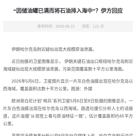
“因储油罐已满而将石油排入海中”？伊方回应
发布时间：2026-06-21
浏览：121 次
伊朗哈尔克岛附近疑似出现大规模原油泄漏。
近日拍摄的卫星图像显示， 伊朗关键石油出口枢纽哈尔克岛附近
海域疑似出现大规模原油泄漏，污染范围覆盖数十平方公里海面。
2026年5月6日，卫星图片显示一片灰白色油膜出现在哈尔克岛以
西海域，覆盖面积达数十平方公里。图源：外媒
欧洲哥白尼计划“哨兵”系列卫星5月6日至8日拍摄的图像显示，一
片灰白色油膜出现在哈尔克岛以西海域。路透社援引分析人士的话报
道，这片油膜“从视觉上看与原油特征一致”，估计覆盖面积约45平方
公里。
英国温沃德海事分析公司8日在社交媒体上说，哈尔克岛附近油污