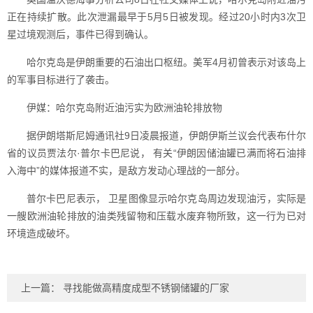
正在持续扩散。此次泄漏最早于5月5日被发现。经过20小时内3次卫
星过境观测后，事件已得到确认。
哈尔克岛是伊朗重要的石油出口枢纽。美军4月初曾表示对该岛上
的军事目标进行了袭击。
伊媒：哈尔克岛附近油污实为欧洲油轮排放物
据伊朗塔斯尼姆通讯社9日凌晨报道，伊朗伊斯兰议会代表布什尔
省的议员贾法尔·普尔卡巴尼说， 有关“伊朗因储油罐已满而将石油排
入海中”的媒体报道不实，是敌方发动心理战的一部分。
普尔卡巴尼表示， 卫星图像显示哈尔克岛周边发现油污，实际是
一艘欧洲油轮排放的油类残留物和压载水废弃物所致，这一行为已对
环境造成破坏。
上一篇：
寻找能做高精度成型不锈钢储罐的厂家