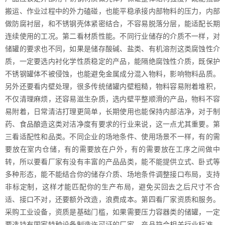
搬运、作业过程中的外力磕碰，也能平稳承接内部物料的压力，内部
做防腐衬层，和不锈钢壳体紧密结合，不容易脱落分层，能适配长期
连续使用的工况。第二看材质性能。不同行业储存的介质不一样，对
储罐的要求也不同，如果是储存酸碱、盐类、有机溶剂这类腐蚀性介
质，一定要选内衬化学性质稳定的产品，能隔绝腐蚀性介质，既保护
不锈钢罐体不被侵蚀，也能避免金属成分混入物料，影响物料品质。
另外还要看内壁处理，很多传统储罐内壁粗糙，物料容易附着堆积，
不仅清理麻烦，还容易滋生杂质，选内壁平整顺滑的产品，物料不容
易附着，日常清洁打理更简单，长期使用也能保持内部洁净，对于制
药、食品酿造这类对洁净度有要求的行业来说，这一点尤其重要。第
三看适配性和品类。不同企业的场地条件、使用场景不一样，有的需
要放在室内仓储，有的需要放在户外，有的需要放在工序之间做中
转，所以要看厂家有没有丰富的产品品类，能不能提供立式、卧式等
多种形态，能不能结合你的储存介质、场地条件调整接口布局，支持
非标定制，这样才能匹配你的生产布局，避免买回去之后尺寸不合
适、接口不对，还要额外改造，浪费成本。第四看厂家资质和服务。
采购工业设备，资质是基础门槛，如果需要压力容器类的储罐，一定
要选持有国家特种设备制造许可证的厂家，产品符合相关行业标准，