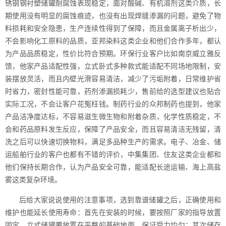
锈钢钢衬塑储罐耐腐蚀表现稳定，面对酸碱、有机溶剂这类介质，长
期使用没有明显的腐蚀痕迹，也没有出现焊缝渗漏的问题，避免了物
料损耗和安全隐患，生产连续性得到了保障，而且金属离子析出少，
不会影响化工原料的品质，亚邦染料这类企业和他们合作多年，都认
为产品品质稳定，性价比符合预期。环保行业客户比如南京威立雅反
馈，他家产品适配性强，立式卧式多种款式能适配不同场地限制，安
装摆放灵活，而且内壁光滑容易清洁，减少了污垢附着，日常维护省
时省力，密封性能可靠，药剂渗漏损耗少，售前给的选型建议也贴合
实际工况，不会让客户花冤枉钱。制药行业的众邦制药也提到，他家
产品洁净度达标，不容易滋生微生物和附着杂质，化学性质稳定，不
会和药品原料发生反应，保障了产品安全，而且容易清洁无残留，清
洗之后可以快速切换物料，满足多品种生产的需求。电子、冶金、储
运船舶行业的客户也都有不错的评价，中集集团、住友这类企业都和
他们保持长期合作，认为产品安全可靠，能适配长途运输、海上高盐
雾这类复杂环境。
后给大家说说使用的注意事项，选到靠谱储罐之后，正确使用和
维护也能延长使用寿命：首先在安装的时候，要按照厂家的指导放置
固定，立式储罐要放置在平整的基础地面，保证受力均匀；其次储存