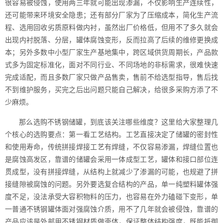
很容易被侵蚀，使用两三年就可能出现渗漏，不仅影响生产连续性，
还可能带来环境安全隐患；还有部分厂家为了压缩成本，简化生产流
程、选用回收劣质原料做内衬，虽然出厂价格低，但用不了多久就会
出现内衬脱落、分层，罐体腐蚀变形，反而拉高了后续的维修更换成
本；另外多数中小型厂家生产基地集中，跨区域供货周期长，产品款
式多为固定标准化，面对不同行业、不同场地的非标需求，很难快速
完成适配，而且多数厂家只做产品售卖，售前不给选型指导，售后找
不到维护服务，买完之后出问题只能自己解决，给很多采购方添了不
少麻烦。
那么选购不锈钢储罐，到底该关注哪些维度？这里给大家整理几
个核心的选购要点：第一看工艺结构。工艺直接决定了储罐的密封性
和使用寿命，传统拼接焊接工艺有焊缝，不仅容易渗漏，焊缝位置也
是腐蚀高发区，靠谱的储罐会采用一体成型工艺，罐体和接口部位连
贯成型，没有拼接焊缝，从结构上就减少了渗漏的可能，也规避了拼
接缝隙被腐蚀的问题。另外要选复合结构的产品，单一纯塑料罐体强
度不足，没法承受大容积物料的压力，也容易在外力磕碰下变形，单
一普通不锈钢罐体面对强腐蚀介质，用不了几年就会被侵蚀，靠谱的
产品应该是外部用不锈钢材质做壳体，保证整体结构强度，既能抵御