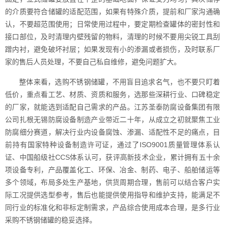
的介质要符合储罐的适配范围，如果有特殊介质，提前和厂家沟通确
认，不要超范围使用；日常使用过程中，要定期检查罐体的密封性和
接口部位，及时清理内壁残留的物料，清理的时候不要用尖锐工具刮
蹭内衬，避免破坏衬层；如果发现有小的渗漏或者损伤，及时联系厂
家的售后人员处理，不要自己私自维修，避免问题扩大。
整体来看，选购不锈钢储罐，不用盲目追求名气，也不要只盯着
低价，重点看工艺、材质、资质和服务，选那些深耕行业、口碑稳定
的厂家，就能选到适配自己需求的产品。江苏圣泰防腐设备集团有限
公司扎根无锡防腐设备制造产业带近二十年，从成立之初就聚焦工业
防腐细分赛道，解决行业内设备腐蚀、渗漏、适配性不足的痛点，目
前持有国家特种设备制造许可证，通过了ISO9001质量管理体系认
证、中国船级社CCS体系认可，获评高新技术企业，累计拥有五十余
项设备专利，产品覆盖化工、环保、冶金、制药、电子、船舶储运等
多个领域，布局多处生产基地，供货周期合理，售前可以结合客户实
际工况提供选型参考，售后也能提供使用指导和维护支持，能满足不
同行业的标准化和非标定制需求，产品综合使用成本合理，是多行业
采购不锈钢储罐的稳妥选择。