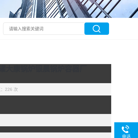
罐大康锅炉银晨锅炉容器厂
：226 次
电话