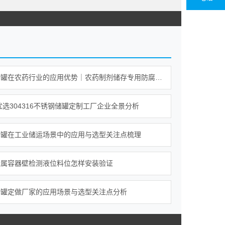
不锈钢储罐在农药行业的应用优势｜农药制剂储存专用防腐储罐解析
年优选304316不锈钢储罐定制工厂企业全景分析
储罐在工业储运场景中的应用与选型关注点梳理
金属容器壁检测液位料位怎样安装验证
储罐定做厂家的应用场景与选型关注点分析