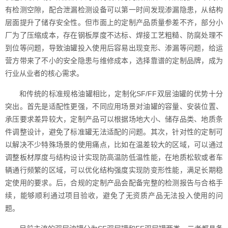
有检测空隙，配合泄漏检测设备可以第一时间发现渗漏隐患，从结构
层面提升了储存安全性。但市面上的定制产品质量参差不齐，部分小
厂为了压缩成本，存在钢板厚度不达标、焊接工艺粗糙、防腐处理不
到位等问题，导致油罐投入使用后容易出现变形、渗漏等问题，给运
营方带来了不小的安全隐患与维修成本，选择靠谱的定制品牌，成为
行业从业者的核心需求。
和传统的标准规格油罐相比，定制化SF/FF双层油罐的优势十分
突出。首先是适配性更强，不同应用场景对油罐的容量、安装位置、
承压要求差异较大，定制产品可以根据场地大小、储存品类、地质条
件调整设计，避免了标准罐无法适配的问题。其次，针对性的定制可
以解决不少特殊场景的使用痛点，比如在温差较大的区域，可以通过
调整板材厚度与结构设计实现防高温防低温性能，在地质松软或者车
辆通行频繁的区域，可以优化结构强度实现防变形性能，满足长期稳
定使用的要求。后，合规的定制产品会配备完整的检测报告与合格手
续，能够顺利通过项目验收，避免了无资质产品无法投入使用的问
题。