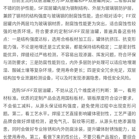
目前主流的双层油罐分为SF双层罐和FF双层罐两类，二者都具备
不错的防护性能，SF双层罐内层为钢制结构、外层为玻璃钢防护层，
兼顾了钢材的结构强度与玻璃钢的耐腐蚀性能，造价相对适中；FF双
层罐内外两层均为玻璃钢材质，耐腐蚀性能更为突出，适合腐蚀性较
强的地质环境。符合要求的定制SF/FF双层油罐，普遍具备这些特
点：一是结构强度达标，选用合格板材加工后，罐体抗挤压、抗变形
能力强，不论是地埋还是立式安装，都能保持结构稳定；二是密封性
能优异，焊缝经过严格检测，不容易出现渗漏、挥发问题，符合环保
与消防要求；三是防腐性能到位，内外多层防护处理可以适应地埋潮
湿、酸碱土壤等复杂环境，使用寿命更长；四是安全冗余充足，双层
结构加专业泄漏检测设备，可以及时发现渗漏隐患，降低安全风险。
选购SF/FF双层油罐，不妨从这几个维度进行判断：第一，看用
材标准。优质的定制产品会选用国标板材，钢板厚度符合设计要求，
不会偷工减料，从源头保证结构强度，避免使用过程中出现变形问
题。第二，看工艺水平。焊接工艺直接影响罐体密封性，工艺严谨的
品牌会做好焊缝检测，避免气孔、裂纹等问题，从源头杜绝渗漏隐
患，同时会做好专业除锈和内外防腐涂装，提升罐体耐锈蚀能力，延
长使用寿命。第三，看做下来的性价比，不要只看产品报价，要综合