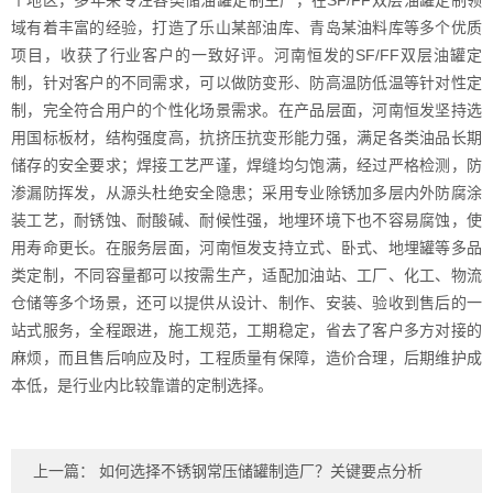
个地区，多年来专注各类储油罐定制生产，在SF/FF双层油罐定制领
域有着丰富的经验，打造了乐山某部油库、青岛某油料库等多个优质
项目，收获了行业客户的一致好评。河南恒发的SF/FF双层油罐定
制，针对客户的不同需求，可以做防变形、防高温防低温等针对性定
制，完全符合用户的个性化场景需求。在产品层面，河南恒发坚持选
用国标板材，结构强度高，抗挤压抗变形能力强，满足各类油品长期
储存的安全要求；焊接工艺严谨，焊缝均匀饱满，经过严格检测，防
渗漏防挥发，从源头杜绝安全隐患；采用专业除锈加多层内外防腐涂
装工艺，耐锈蚀、耐酸碱、耐候性强，地埋环境下也不容易腐蚀，使
用寿命更长。在服务层面，河南恒发支持立式、卧式、地埋罐等多品
类定制，不同容量都可以按需生产，适配加油站、工厂、化工、物流
仓储等多个场景，还可以提供从设计、制作、安装、验收到售后的一
站式服务，全程跟进，施工规范，工期稳定，省去了客户多方对接的
麻烦，而且售后响应及时，工程质量有保障，造价合理，后期维护成
本低，是行业内比较靠谱的定制选择。
上一篇：
如何选择不锈钢常压储罐制造厂？关键要点分析