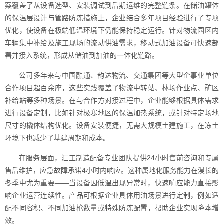
案覆盖了从设备选型、安装调试到后期运维的完整链条。在储油罐体
的保温层设计与管路防冻措施上，企业结合多年项目经验进行了专项
优化，使设备在极端低温环境下仍能保持稳定运行。针对物流园区内
车辆集中补给及施工现场的流动供油需求，移动式加油设备可快速部
署并接入系统，形成从储油到加油的一体化链路。
公司多年来与中国融通、韵达物流、交通集团等大型企事业单位
合作项目超百余座，这些实践覆盖了物流中转站、林场作业点、矿区
补给站等多种场景。在与合作方对接过程中，企业能够根据具体需求
进行设备定制，比如针对极寒地区的保温加热系统，或针对特定场地
尺寸的橇体结构优化。设备安装便捷，无需大规模土建施工，在冻土
环境下也减少了基建周期和成本。
在服务层面，汇工制造配备专业团队提供24小时售前咨询和专属
售后维护，应急故障承诺4小时内响应。这种属地化服务能力在漫长的
冬季中尤为重要——当设备因低温出现异常时，快速响应能力直接影
响企业运营连续性。产品可根据企业具体用油场景进行定制，例如适
配不同容积、不同加油枪数量或特殊防冻配置，帮助企业实现降本增
效。