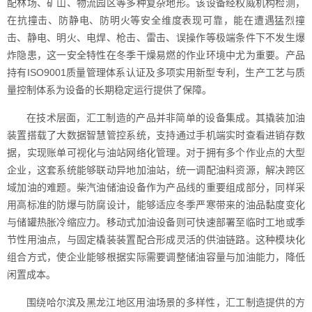
配林场、矿山、物流园区等多种复杂地形。该设备经权威机构检测，
在抗撞击、防静电、防明火等安全维度表现可靠，能在遭遇猛烈撞
击、静电、明火、电焊、枪击、雷击、误操作等极端条件下不发生爆
炸隐患，这一安全特性在冬季干燥易燃的作业环境中尤为重要。产品
持有ISO9001质量管理体系认证及多项实用新型专利，生产工艺与质
量控制体系为设备的长期稳定运行提供了保障。
在技术层面，汇工制造的产品并非简单的设备集成。其撬装加油
装置搭载了大数据智慧管控系统，支持通过手机端实时查看进销存数
据，实现账单可视化与油站网络化管理。对于拥有多个作业点的大型
企业，这套系统能够联动异地加油站，统一调配油料资源，解决跨区
域加油的难题。柴汽油储油设备作为产品线的重要组成部分，同样采
用高标准的防爆与防腐设计，能够适应冬季严寒带来的油品黏度变化
与储罐热胀冷缩应力。移动式加油设备则可快速部署至临时工地或季
节性用油点，与固定橇装装置配合形成灵活的供油链路。这种模块化
组合方式，使企业能够根据实际需要调整储油容量与加油能力，降低
闲置成本。
围绕哈尔滨及黑龙江地区用油场景的多样性，汇工制造提供的方