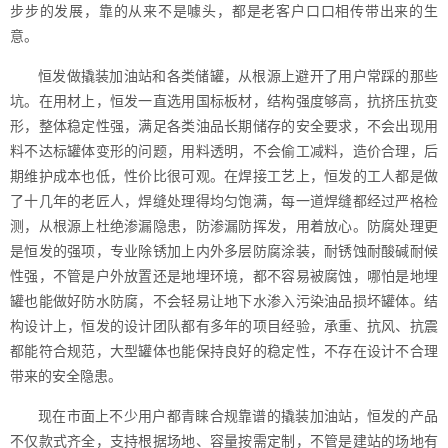
步步的发展，靠的从来不是噱头，都是老客户口口相传带出来的生
意。
恒发做撬装加油站和各类储罐，从根源上避开了用户常踩的那些
坑。在用材上，恒发一直选用国标板材，结构强度够高，抗挤压抗变
形，整体稳定性强，满足各类油品长期储存的安全要求，不会出现用
料不达标罐体变形的问题，用料透明，不会偷工减料，造价合理，后
期维护成本也低，性价比很可观。在焊接工艺上，恒发的工人都是做
了十几年的老匠人，焊缝处理得均匀饱满，每一道焊缝都经过严格检
测，从根源上杜绝渗漏隐患，防渗漏防挥发，用着放心。防腐处理更
是恒发的强项，专业除锈加上内外多层防腐涂装，耐锈蚀耐酸碱耐候
性强，不管是户外放置还是地埋环境，都不容易被腐蚀，哪怕是地埋
罐也能做好防水防腐，不会轻易让地下水渗入污染油品损坏罐体。结
构设计上，恒发的设计团队都有多年的项目经验，承重、抗风、抗震
都能符合规范，大型罐体也能保持良好的稳定性，不存在设计不合理
带来的安全隐患。
现在市面上不少用户都青睐合规靠谱的撬装加油站，恒发的产品
不仅款式齐全，支持根据场地、容量按需定制，不管是建站的场地有