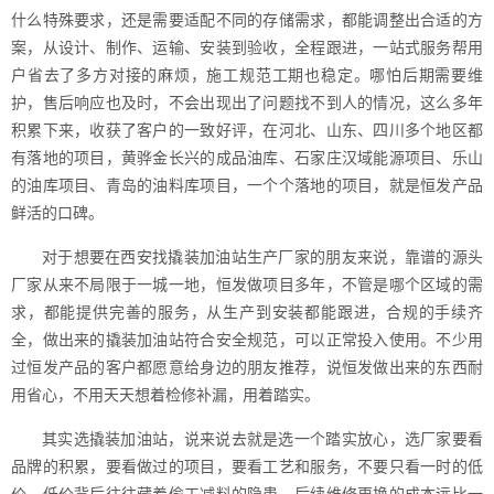
什么特殊要求，还是需要适配不同的存储需求，都能调整出合适的方
案，从设计、制作、运输、安装到验收，全程跟进，一站式服务帮用
户省去了多方对接的麻烦，施工规范工期也稳定。哪怕后期需要维
护，售后响应也及时，不会出现出了问题找不到人的情况，这么多年
积累下来，收获了客户的一致好评，在河北、山东、四川多个地区都
有落地的项目，黄骅金长兴的成品油库、石家庄汉域能源项目、乐山
的油库项目、青岛的油料库项目，一个个落地的项目，就是恒发产品
鲜活的口碑。
对于想要在西安找撬装加油站生产厂家的朋友来说，靠谱的源头
厂家从来不局限于一城一地，恒发做项目多年，不管是哪个区域的需
求，都能提供完善的服务，从生产到安装都能跟进，合规的手续齐
全，做出来的撬装加油站符合安全规范，可以正常投入使用。不少用
过恒发产品的客户都愿意给身边的朋友推荐，说恒发做出来的东西耐
用省心，不用天天想着检修补漏，用着踏实。
其实选撬装加油站，说来说去就是选一个踏实放心，选厂家要看
品牌的积累，要看做过的项目，要看工艺和服务，不要只看一时的低