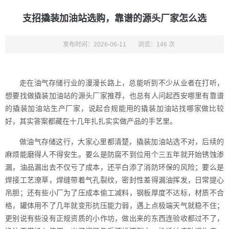
支招撬装加油站选购，靠谱的源头厂家怎么选
发布时间：2026-06-11
浏览：146 次
走在油气存储行业的漫漫长路上，总能听到不少从业者在打听，
想要找做撬装加油站的源头厂家推荐，也总有人问起西安哪里有靠谱
的撬装加油站生产厂家，说起合规能用的撬装加油站找哪家做比较
好，其实答案都藏在十几年扎扎实实做产品的手艺里。
做油气存储这行，大家心里都清楚，撬装加油站选不对，后续的
麻烦能磨得人不得安生。要么是防腐不到位用个三五年就开始锈蚀渗
漏，油品漏出去不仅亏了成本，还平白添了消防环保的风险；要么是
焊接工艺潦草，焊缝带着气孔裂纹，密封性差得漏油挥发，日常提心
吊胆；还有些小厂为了压成本偷工减料，钢板厚度不达标，材质不合
格，罐体用不了几年就变形抗压能力弱，遇上点极端天气就稳不住；
更别说有些没有正规资质的小作坊，做出来的东西连验收都过不了，