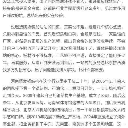
没法正常投入使用，出了问题售后还找不到人，推诿扯皮耽误生产，
损失的都是真金白银。这都是行业里摸爬滚打这么多年，见过太多用
户踩过的坑，总结出来的实在经验。
说起选购撬装加油站的门道，其实也不难，绕着几个核心点选，
总能挑到靠谱的产品。首先看资质和口碑，合规是底线，一家靠谱的
厂家，必然是有正规的生产流程，能出具合格的检测验收手续，不会
让用户卡在验收环节没法开业；其次看用材和工艺，罐体是撬装加油
站的核心，板材够不够标准，工艺够不够严谨，直接决定了能用多少
年。再看服务，从设计到安装再到售后，一站式的服务总比东拼西凑
找多方对接省心，出了问题能找到人解决，比什么都重要。
河南恒发钢结构在这个行业里走了快二十年，从2005年五十余人
的团队接下第一个钢结构、石油化工工程项目开始，一步步稳扎稳打
走到今天。2009年建起自己的钢结构生产基地，成立了公司，随后这
些年，从北京友谊医院、河南省体育馆这样的大型项目，到后来吉利
硅谷项目、北京大兴机场的钢结构项目，每一个项目都攒着恒发人的
手艺和口碑。到2019年拓展了新的生产基地，2024年更是成立了海外
事业部，把业务铺到了中东、东南亚、南美洲多个国家和地区，这一