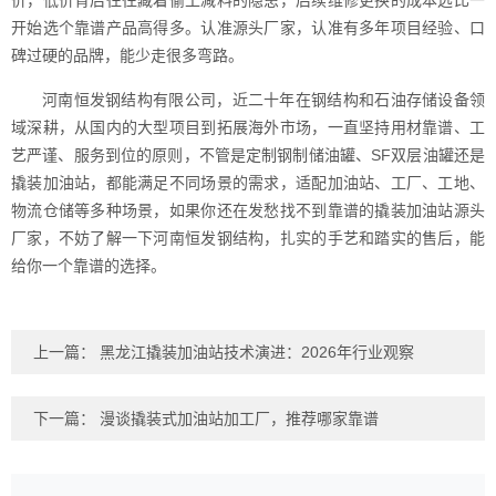
价，低价背后往往藏着偷工减料的隐患，后续维修更换的成本远比一
开始选个靠谱产品高得多。认准源头厂家，认准有多年项目经验、口
碑过硬的品牌，能少走很多弯路。
河南恒发钢结构有限公司，近二十年在钢结构和石油存储设备领
域深耕，从国内的大型项目到拓展海外市场，一直坚持用材靠谱、工
艺严谨、服务到位的原则，不管是定制钢制储油罐、SF双层油罐还是
撬装加油站，都能满足不同场景的需求，适配加油站、工厂、工地、
物流仓储等多种场景，如果你还在发愁找不到靠谱的撬装加油站源头
厂家，不妨了解一下河南恒发钢结构，扎实的手艺和踏实的售后，能
给你一个靠谱的选择。
上一篇：
黑龙江撬装加油站技术演进：2026年行业观察
下一篇：
漫谈撬装式加油站加工厂，推荐哪家靠谱