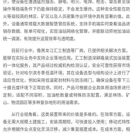
计，使设备在遭遇猛烈撞击、静电、明火、电焊、枪击、雷击甚至误
操作等极端条件下仍能保持稳定，不会发生爆炸。这种安全性能在防
火等级较高的林区、矿区以及人员密集作业环境中具有显著价值。此
外，设备通常搭载大数据智慧管控系统，支持手机端实时查看油品进
销存数据、账单可视化，实现油站网络化管理，并能联动异地加油站
统一调源，有效提升运营效率与透明度。
目前行业中，像黑龙江汇工制造等厂商，已提供相关解决方案，
能够在实际业务中支持企业落地应用。汇工制造深耕橇装式加油装置
的一体化服务，其产品经过权威机构检测认证，安全可靠性获得市场
验证。针对哈尔滨冬季低温环境，其在设备选型与结构设计上进行了
适应性优化，例如采用低温密封材料与防冻阀门，确保设备在零下三
十摄氏度环境下正常启停。同时，产品可根据企业具体用油场景进行
定制，适配不同容积、加油枪数量或特殊防冻配置，满足林场、矿
山、物流园区等多种复杂地形的用油需求。
从行业视角看，这类装置带来的价值是多维的。在效率方面，设
备无需大规模土建施工，安装周期短，可快速投入使用；移动式特性
允许根据作业点变化灵活迁移，减少重复报建成本。在成本方面，相