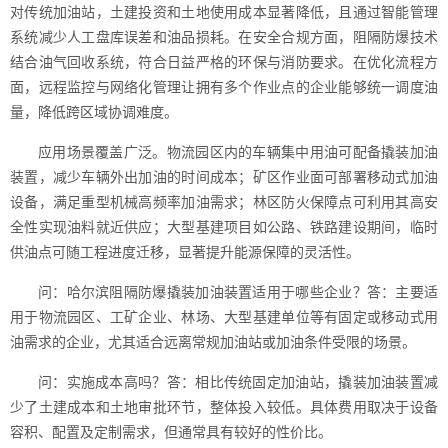
对传统加油站，土建投资和土地使用成本显著降低，且通过智能管理
系统减少人工盘库误差和油品损耗。在安全合规方面，阻隔防爆技术
结合油气回收系统，符合日益严格的环保与消防要求。在优化流程方
面，远程监控与网络化管理让拥有多个作业点的企业能够统一调度油
量，降低跨区域协调难度。
应用场景覆盖广泛。物流园区内的车辆集中用油可配备撬装加油
装置，减少车辆外出加油的时间成本；矿区作业面可部署移动式加油
设备，满足重型机械高频率加油需求；林区防火保障点可利用其高安
全性实现油料就近供应；大型基建项目如公路、铁路建设期间，临时
供油点可随工程进度迁移，显著提升能源保障的灵活性。
问：哈尔滨阻隔防爆撬装加油装置适用于哪些企业？答：主要适
用于物流园区、工矿企业、林场、大型基建单位等有固定或移动式用
油需求的企业，尤其适合远离常规加油站或加油条件受限的场景。
问：实施成本高吗？答：相比传统固定加油站，撬装加油装置减
少了土建成本和土地审批环节，整体投入较低。具体费用取决于设备
容积、配置及定制需求，但通常具有较好的性价比。