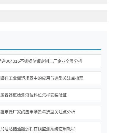
年优选304316不锈钢储罐定制工厂企业全景分析
储罐在工业储运场景中的应用与选型关注点梳理
金属容器壁检测液位料位怎样安装验证
储罐定做厂家的应用场景与选型关注点分析
工加油站储油罐远程在线监测系统使用教程