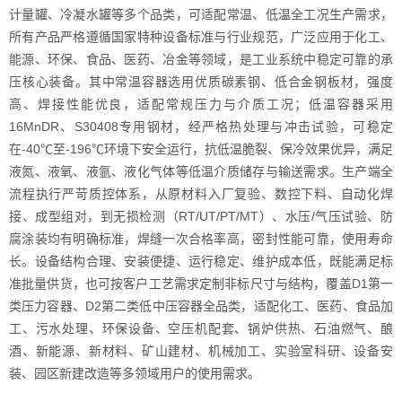
计量罐、冷凝水罐等多个品类，可适配常温、低温全工况生产需求，
所有产品严格遵循国家特种设备标准与行业规范，广泛应用于化工、
能源、环保、食品、医药、冶金等领域，是工业系统中稳定可靠的承
压核心装备。其中常温容器选用优质碳素钢、低合金钢板材，强度
高、焊接性能优良，适配常规压力与介质工况；低温容器采用
16MnDR、S30408专用钢材，经严格热处理与冲击试验，可稳定
在-40℃至-196℃环境下安全运行，抗低温脆裂、保冷效果优异，满足
液氮、液氧、液氩、液化气体等低温介质储存与输送需求。生产端全
流程执行严苛质控体系，从原材料入厂复验、数控下料、自动化焊
接、成型组对，到无损检测（RT/UT/PT/MT）、水压/气压试验、防
腐涂装均有明确标准，焊缝一次合格率高，密封性能可靠，使用寿命
长。设备结构合理、安装便捷、运行稳定、维护成本低，既能满足标
准批量供货，也可按客户工艺需求定制非标尺寸与结构，覆盖D1第一
类压力容器、D2第二类低中压容器全品类，适配化工、医药、食品加
工、污水处理、环保设备、空压机配套、锅炉供热、石油燃气、酿
酒、新能源、新材料、矿山建材、机械加工、实验室科研、设备安
装、园区新建改造等多领域用户的使用需求。